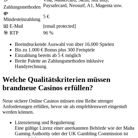
Paysafecard, Neosurf, A1, Magenta usw.
Zahlungsmethoden
💸
5 €
Mindesteinzahlung
📧 E-Mail
[email protected]
🎯 RTP
96 %
Beeindruckende Auswahl von über 16.000 Spielen
Bis zu 1.000 € Bonus plus 300 Freispiele
Einzahlung bereits ab 5 € möglich
Breite Palette an Zahlungsmethoden inklusive
Handyrechnung
Welche Qualitätskriterien müssen
brandneue Casinos erfüllen?
Neue sichere Online Casinos müssen eine Reihe strenger
Anforderungen erfüllen, bevor sie als empfehlenswert eingestuft
werden können.
Lizenzierung und Regulierung:
Eine gültige Lizenz einer anerkannten Behörde wie der Malta
Gaming Authority oder der UK Gambling Commission ist