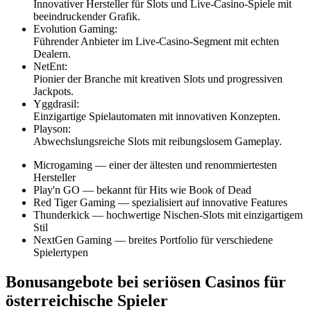
Innovativer Hersteller für Slots und Live-Casino-Spiele mit
beeindruckender Grafik.
Evolution Gaming:
Führender Anbieter im Live-Casino-Segment mit echten
Dealern.
NetEnt:
Pionier der Branche mit kreativen Slots und progressiven
Jackpots.
Yggdrasil:
Einzigartige Spielautomaten mit innovativen Konzepten.
Playson:
Abwechslungsreiche Slots mit reibungslosem Gameplay.
Microgaming — einer der ältesten und renommiertesten
Hersteller
Play'n GO — bekannt für Hits wie Book of Dead
Red Tiger Gaming — spezialisiert auf innovative Features
Thunderkick — hochwertige Nischen-Slots mit einzigartigem
Stil
NextGen Gaming — breites Portfolio für verschiedene
Spielertypen
Bonusangebote bei seriösen Casinos für
österreichische Spieler