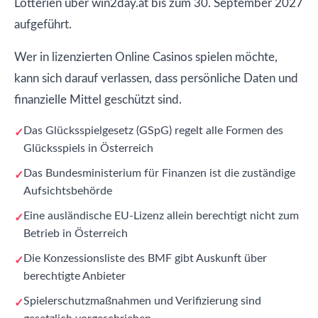
Lotterien über win2day.at bis zum 30. September 2027
aufgeführt.
Wer in lizenzierten Online Casinos spielen möchte,
kann sich darauf verlassen, dass persönliche Daten und
finanzielle Mittel geschützt sind.
Das Glücksspielgesetz (GSpG) regelt alle Formen des
Glücksspiels in Österreich
Das Bundesministerium für Finanzen ist die zuständige
Aufsichtsbehörde
Eine ausländische EU-Lizenz allein berechtigt nicht zum
Betrieb in Österreich
Die Konzessionsliste des BMF gibt Auskunft über
berechtigte Anbieter
Spielerschutzmaßnahmen und Verifizierung sind