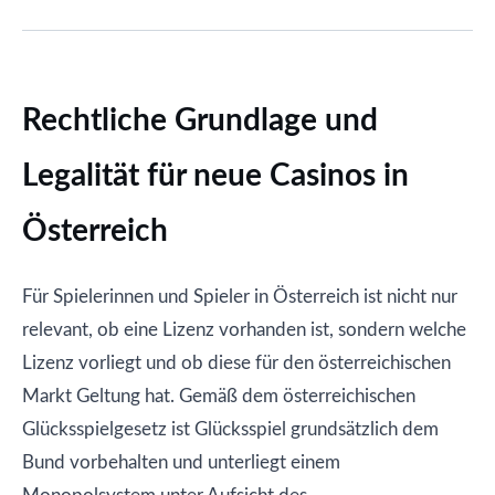
Rechtliche Grundlage und
Legalität für neue Casinos in
Österreich
Für Spielerinnen und Spieler in Österreich ist nicht nur
relevant, ob eine Lizenz vorhanden ist, sondern welche
Lizenz vorliegt und ob diese für den österreichischen
Markt Geltung hat. Gemäß dem österreichischen
Glücksspielgesetz ist Glücksspiel grundsätzlich dem
Bund vorbehalten und unterliegt einem