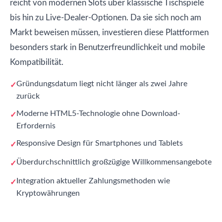
reicht von modernen Slots über klassische Tischspiele
bis hin zu Live-Dealer-Optionen. Da sie sich noch am
Markt beweisen müssen, investieren diese Plattformen
besonders stark in Benutzerfreundlichkeit und mobile
Kompatibilität.
Gründungsdatum liegt nicht länger als zwei Jahre
zurück
Moderne HTML5-Technologie ohne Download-
Erfordernis
Responsive Design für Smartphones und Tablets
Überdurchschnittlich großzügige Willkommensangebote
Integration aktueller Zahlungsmethoden wie
Kryptowährungen