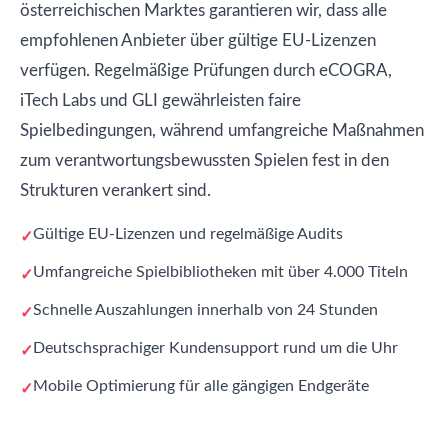
österreichischen Marktes garantieren wir, dass alle
empfohlenen Anbieter über gültige EU-Lizenzen
verfügen. Regelmäßige Prüfungen durch eCOGRA,
iTech Labs und GLI gewährleisten faire
Spielbedingungen, während umfangreiche Maßnahmen
zum verantwortungsbewussten Spielen fest in den
Strukturen verankert sind.
Gültige EU-Lizenzen und regelmäßige Audits
Umfangreiche Spielbibliotheken mit über 4.000 Titeln
Schnelle Auszahlungen innerhalb von 24 Stunden
Deutschsprachiger Kundensupport rund um die Uhr
Mobile Optimierung für alle gängigen Endgeräte