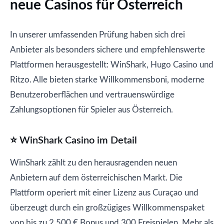
neue Casinos für Österreich
In unserer umfassenden Prüfung haben sich drei
Anbieter als besonders sichere und empfehlenswerte
Plattformen herausgestellt: WinShark, Hugo Casino und
Ritzo. Alle bieten starke Willkommensboni, moderne
Benutzeroberflächen und vertrauenswürdige
Zahlungsoptionen für Spieler aus Österreich.
⭐ WinShark Casino im Detail
WinShark zählt zu den herausragenden neuen
Anbietern auf dem österreichischen Markt. Die
Plattform operiert mit einer Lizenz aus Curaçao und
überzeugt durch ein großzügiges Willkommenspaket
von bis zu 2.500 € Bonus und 300 Freispielen. Mehr als