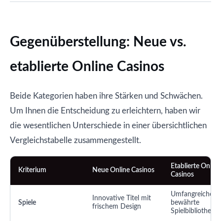
Gegenüberstellung: Neue vs.
etablierte Online Casinos
Beide Kategorien haben ihre Stärken und Schwächen.
Um Ihnen die Entscheidung zu erleichtern, haben wir
die wesentlichen Unterschiede in einer übersichtlichen
Vergleichstabelle zusammengestellt.
Etablierte Online
Kriterium
Neue Online Casinos
Casinos
Umfangreiche,
Innovative Titel mit
Spiele
bewährte
frischem Design
Spielbibliothek