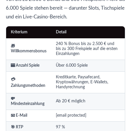
6.000 Spiele stehen bereit — darunter Slots, Tischspiele
und ein Live-Casino-Bereich.
Kriterium
Detail
240 % Bonus bis zu 2.500 € und
🎁
bis zu 300 Freispiele auf die ersten
Willkommensbonus
Einzahlungen
🎰 Anzahl Spiele
Über 6.000 Spiele
Kreditkarte, Paysafecard,
💳
Kryptowährungen, E-Wallets,
Zahlungsmethoden
Handyrechnung
💸
Ab 20 € möglich
Mindesteinzahlung
📧 E-Mail
[email protected]
🎯 RTP
97 %