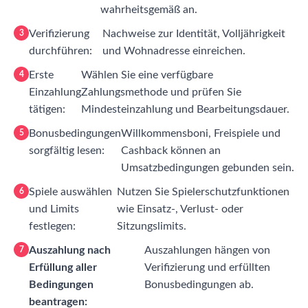
wahrheitsgemäß an.
Verifizierung
Nachweise zur Identität, Volljährigkeit
durchführen:
und Wohnadresse einreichen.
Erste
Wählen Sie eine verfügbare
Einzahlung
Zahlungsmethode und prüfen Sie
tätigen:
Mindesteinzahlung und Bearbeitungsdauer.
Bonusbedingungen
Willkommensboni, Freispiele und
sorgfältig lesen:
Cashback können an
Umsatzbedingungen gebunden sein.
Spiele auswählen
Nutzen Sie Spielerschutzfunktionen
und Limits
wie Einsatz-, Verlust- oder
festlegen:
Sitzungslimits.
Auszahlung nach
Auszahlungen hängen von
Erfüllung aller
Verifizierung und erfüllten
Bedingungen
Bonusbedingungen ab.
beantragen: