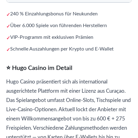
240 % Einzahlungsbonus für Neukunden
Über 6.000 Spiele von führenden Herstellern
VIP-Programm mit exklusiven Prämien
Schnelle Auszahlungen per Krypto und E-Wallet
⭐ Hugo Casino im Detail
Hugo Casino präsentiert sich als international
ausgerichtete Plattform mit einer Lizenz aus Curaçao.
Das Spielangebot umfasst Online-Slots, Tischspiele und
Live-Casino-Optionen. Aktuell lockt der Anbieter mit
einem Willkommensangebot von bis zu 600 € + 275
Freispielen. Verschiedene Zahlungsmethoden werden
unterstützt — von Karten über E-Wallets bis hin zu