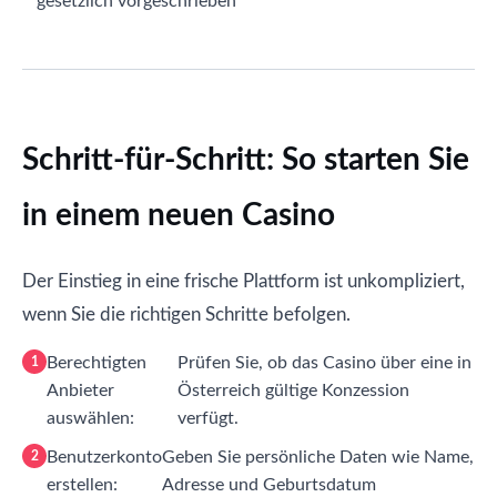
gesetzlich vorgeschrieben
Schritt-für-Schritt: So starten Sie
in einem neuen Casino
Der Einstieg in eine frische Plattform ist unkompliziert,
wenn Sie die richtigen Schritte befolgen.
Berechtigten
Prüfen Sie, ob das Casino über eine in
Anbieter
Österreich gültige Konzession
auswählen:
verfügt.
Benutzerkonto
Geben Sie persönliche Daten wie Name,
erstellen:
Adresse und Geburtsdatum