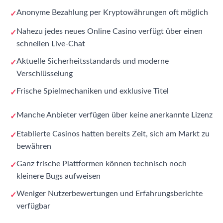
Anonyme Bezahlung per Kryptowährungen oft möglich
Nahezu jedes neues Online Casino verfügt über einen
schnellen Live-Chat
Aktuelle Sicherheitsstandards und moderne
Verschlüsselung
Frische Spielmechaniken und exklusive Titel
Manche Anbieter verfügen über keine anerkannte Lizenz
Etablierte Casinos hatten bereits Zeit, sich am Markt zu
bewähren
Ganz frische Plattformen können technisch noch
kleinere Bugs aufweisen
Weniger Nutzerbewertungen und Erfahrungsberichte
verfügbar