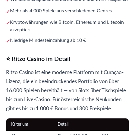
Mehr als 4.000 Spiele aus verschiedenen Genres
Kryptowährungen wie Bitcoin, Ethereum und Litecoin
akzeptiert
Niedrige Mindesteinzahlung ab 10 €
⭐ Ritzo Casino im Detail
Ritzo Casino ist eine moderne Plattform mit Curaçao-
Lizenz, die ein beeindruckendes Portfolio von über
16.000 Spielen bereithält — von Slots über Tischspiele
bis zum Live-Casino. Für österreichische Neukunden
gibt es bis zu 1.000 € Bonus und 300 Freispiele.
Kriterium
Detail