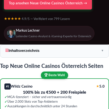
Top ansehen Neue Online Casinos Österreich →
★★★★★
4.9/5 — Verifiziert von 799 Lesern
Markus Lechner
Leitender Casino-Analyst & iGaming-Experte für Österreich
☰
Inhaltsverzeichnis
▼
Top Neue Online Casinos Österreich Seiten
🏆 Beste Wahl
Wildz Casino
★
5.0
#1
100% bis zu €500 + 200 Freispiele
✓
MGA-lizenziert – sicher und vertrauenswürdig
✓
Über 2.000 Slots von Top-Anbietern
✓
Auszahlungen in durchschnittlich unter 24 Stunden