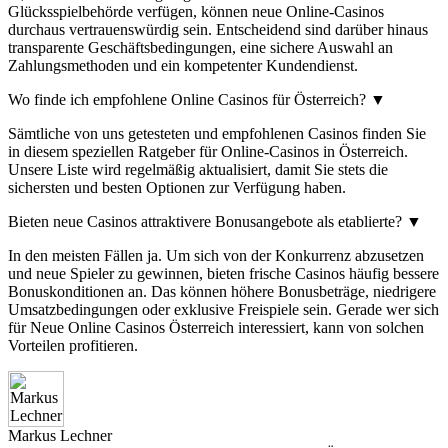
Glücksspielbehörde verfügen, können neue Online-Casinos
durchaus vertrauenswürdig sein. Entscheidend sind darüber hinaus
transparente Geschäftsbedingungen, eine sichere Auswahl an
Zahlungsmethoden und ein kompetenter Kundendienst.
Wo finde ich empfohlene Online Casinos für Österreich?
▼
Sämtliche von uns getesteten und empfohlenen Casinos finden Sie
in diesem speziellen Ratgeber für Online-Casinos in Österreich.
Unsere Liste wird regelmäßig aktualisiert, damit Sie stets die
sichersten und besten Optionen zur Verfügung haben.
Bieten neue Casinos attraktivere Bonusangebote als etablierte?
▼
In den meisten Fällen ja. Um sich von der Konkurrenz abzusetzen
und neue Spieler zu gewinnen, bieten frische Casinos häufig bessere
Bonuskonditionen an. Das können höhere Bonusbeträge, niedrigere
Umsatzbedingungen oder exklusive Freispiele sein. Gerade wer sich
für Neue Online Casinos Österreich interessiert, kann von solchen
Vorteilen profitieren.
Markus Lechner