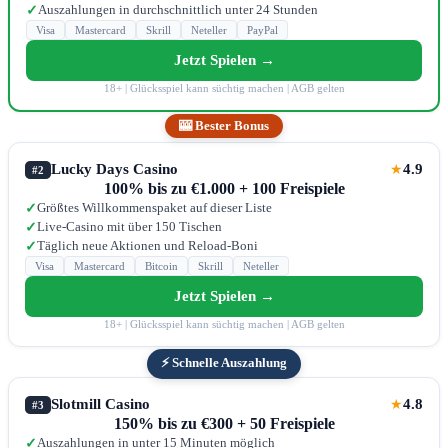
Auszahlungen in durchschnittlich unter 24 Stunden
✓
Visa
Mastercard
Skrill
Neteller
PayPal
Jetzt Spielen →
18+ | Glücksspiel kann süchtig machen | AGB gelten
🎰 Bester Bonus
Lucky Days Casino
4.9
★
#2
100% bis zu €1.000 + 100 Freispiele
Größtes Willkommenspaket auf dieser Liste
✓
Live-Casino mit über 150 Tischen
✓
Täglich neue Aktionen und Reload-Boni
✓
Visa
Mastercard
Bitcoin
Skrill
Neteller
Jetzt Spielen →
18+ | Glücksspiel kann süchtig machen | AGB gelten
⚡ Schnelle Auszahlung
Slotmill Casino
4.8
★
#3
150% bis zu €300 + 50 Freispiele
Auszahlungen in unter 15 Minuten möglich
✓