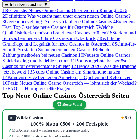
☰
Inhaltsverzeichnis
▼
1
Bestenliste: Neues Online Casino Österreich im Ranking 2026
2
Definition: Was versteht man unter einem neuen Online Casino?
3
Gegenüberstellung: Neue vs. etablierte Online Casinos
4
Experten-
Test: Top 3 seriöse neue Casinos für Österreich
5
Welche
Qualitätskriterien müssen brandneue Casinos erfüllen?
6
Stärken und
Schwächen neuer Online Casinos im Überblick
7
Rechtliche
Grundlage und Legalität für neue Casinos in Österreich
8
Schritt-für-
Schritt: So starten Sie in einem neuen Casino
9
Beliebte
Zahlungsmethoden bei neuen Casinos
10
Neueste Online Casinos:
Spielekatalog und beliebte Genres
11
Bonusangebote bei seriösen
Casinos für österreichische Spieler
12
Trends 2026: Was die Branche
jetzt bewegt
13
Neues Online Casino am Smartphone nutzen
14
Kundenservice bei neuen Anbietern
15
Quellen und Referenzen
16
Fazit: Neues Online Casino Österreich — lohnt sich der Wechsel?
17
FAQ — Häufig gestellte Fragen
Top Neue Online Casinos Österreich Seiten
🏆 Beste Wahl
Wildz Casino
5.0
★
#1
100% bis zu €500 + 200 Freispiele
MGA-lizenziert – sicher und vertrauenswürdig
✓
Über 2.000 Slots von Top-Anbietern
✓