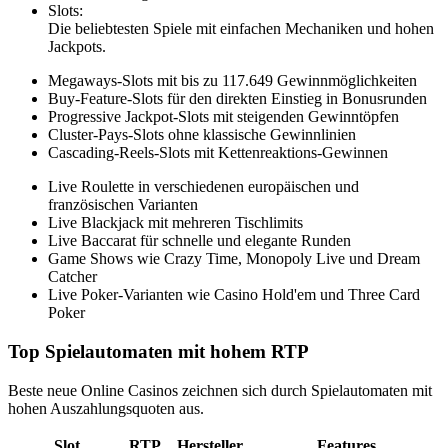
Slots:
Die beliebtesten Spiele mit einfachen Mechaniken und hohen
Jackpots.
Megaways-Slots mit bis zu 117.649 Gewinnmöglichkeiten
Buy-Feature-Slots für den direkten Einstieg in Bonusrunden
Progressive Jackpot-Slots mit steigenden Gewinntöpfen
Cluster-Pays-Slots ohne klassische Gewinnlinien
Cascading-Reels-Slots mit Kettenreaktions-Gewinnen
Live Roulette in verschiedenen europäischen und
französischen Varianten
Live Blackjack mit mehreren Tischlimits
Live Baccarat für schnelle und elegante Runden
Game Shows wie Crazy Time, Monopoly Live und Dream
Catcher
Live Poker-Varianten wie Casino Hold'em und Three Card
Poker
Top Spielautomaten mit hohem RTP
Beste neue Online Casinos zeichnen sich durch Spielautomaten mit
hohen Auszahlungsquoten aus.
Slot
RTP
Hersteller
Features