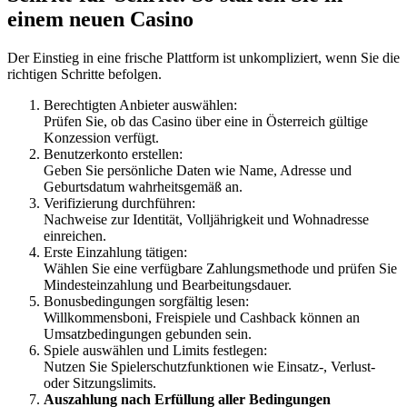
einem neuen Casino
Der Einstieg in eine frische Plattform ist unkompliziert, wenn Sie die
richtigen Schritte befolgen.
Berechtigten Anbieter auswählen:
Prüfen Sie, ob das Casino über eine in Österreich gültige
Konzession verfügt.
Benutzerkonto erstellen:
Geben Sie persönliche Daten wie Name, Adresse und
Geburtsdatum wahrheitsgemäß an.
Verifizierung durchführen:
Nachweise zur Identität, Volljährigkeit und Wohnadresse
einreichen.
Erste Einzahlung tätigen:
Wählen Sie eine verfügbare Zahlungsmethode und prüfen Sie
Mindesteinzahlung und Bearbeitungsdauer.
Bonusbedingungen sorgfältig lesen:
Willkommensboni, Freispiele und Cashback können an
Umsatzbedingungen gebunden sein.
Spiele auswählen und Limits festlegen:
Nutzen Sie Spielerschutzfunktionen wie Einsatz-, Verlust-
oder Sitzungslimits.
Auszahlung nach Erfüllung aller Bedingungen