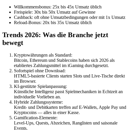
Willkommensbonus: 25x bis 45x Umsatz üblich
Freispiele: 30x bis 50x Umsatz auf Gewinne
Cashback: oft ohne Umsatzbedingungen oder mit 1x Umsatz
Reload-Bonus: 20x bis 35x Umsatz üblich
Trends 2026: Was die Branche jetzt
bewegt
Kryptowährungen als Standard:
Bitcoin, Ethereum und Stablecoins haben sich 2026 als
etabliertes Zahlungsmittel im iGaming durchgesetzt.
Sofortspiel ohne Download:
HTML5-basierte Clients starten Slots und Live-Tische direkt
im Browser.
KI-gestützte Spielanpassung:
Künstliche Intelligenz passt Spielmechaniken in Echtzeit an
individuelle Vorlieben an.
Hybride Zahlungssysteme:
Kredit- und Debitkarten treffen auf E-Wallets, Apple Pay und
Kryptocoins — alles in einer Kasse.
Gamification-Elemente:
Level-Ups, Quests, Abzeichen, Ranglisten und saisonale
Events.