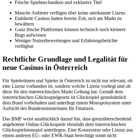
Frische Spielmechaniken und exklusive Titel
Manche Anbieter verfügen über keine anerkannte Lizenz
Etablierte Casinos hatten bereits Zeit, sich am Markt zu
bewähren
Ganz frische Plattformen können technisch noch kleinere
Bugs aufweisen
Weniger Nutzerbewertungen und Erfahrungsberichte
verfügbar
Rechtliche Grundlage und Legalität für
neue Casinos in Österreich
Für Spielerinnen und Spieler in Österreich ist nicht nur relevant, ob
eine Lizenz vorhanden ist, sondern welche Lizenz vorliegt und ob
diese für den österreichischen Markt Geltung hat. Gemäß dem
österreichischen Glücksspielgesetz ist Glücksspiel grundsätzlich
dem Bund vorbehalten und unterliegt einem Monopolsystem unter
Aufsicht des Bundesministeriums für Finanzen.
Das BMF weist ausdrücklich darauf hin, dass grenzüberschreitend
angebotene Online-Glücksspiele ebenfalls dem österreichischen
Glücksspielmonopol unterliegen. Eine Konzession oder Lizenz aus
einem anderen EU- oder EWR-Staat berechtigt somit nicht