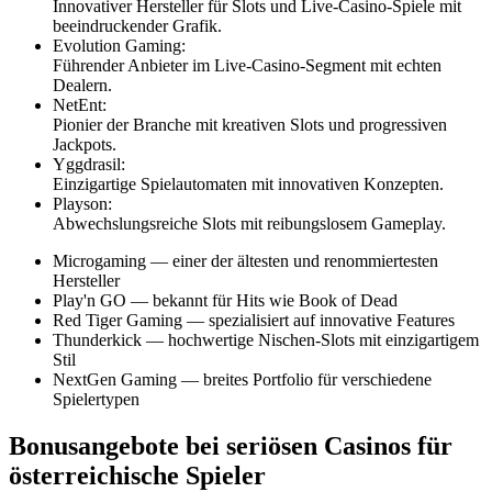
Innovativer Hersteller für Slots und Live-Casino-Spiele mit
beeindruckender Grafik.
Evolution Gaming:
Führender Anbieter im Live-Casino-Segment mit echten
Dealern.
NetEnt:
Pionier der Branche mit kreativen Slots und progressiven
Jackpots.
Yggdrasil:
Einzigartige Spielautomaten mit innovativen Konzepten.
Playson:
Abwechslungsreiche Slots mit reibungslosem Gameplay.
Microgaming — einer der ältesten und renommiertesten
Hersteller
Play'n GO — bekannt für Hits wie Book of Dead
Red Tiger Gaming — spezialisiert auf innovative Features
Thunderkick — hochwertige Nischen-Slots mit einzigartigem
Stil
NextGen Gaming — breites Portfolio für verschiedene
Spielertypen
Bonusangebote bei seriösen Casinos für
österreichische Spieler