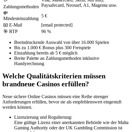
Paysafecard, Neosurf, A1, Magenta usw.
Zahlungsmethoden
💸
5 €
Mindesteinzahlung
📧 E-Mail
[email protected]
🎯 RTP
96 %
Beeindruckende Auswahl von über 16.000 Spielen
Bis zu 1.000 € Bonus plus 300 Freispiele
Einzahlung bereits ab 5 € möglich
Breite Palette an Zahlungsmethoden inklusive
Handyrechnung
Welche Qualitätskriterien müssen
brandneue Casinos erfüllen?
Neue sichere Online Casinos müssen eine Reihe strenger
Anforderungen erfüllen, bevor sie als empfehlenswert eingestuft
werden können.
Lizenzierung und Regulierung:
Eine gültige Lizenz einer anerkannten Behörde wie der Malta
Gaming Authority oder der UK Gambling Commission ist