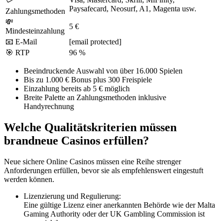
Paysafecard, Neosurf, A1, Magenta usw.
Zahlungsmethoden
💸
5 €
Mindesteinzahlung
📧 E-Mail
[email protected]
🎯 RTP
96 %
Beeindruckende Auswahl von über 16.000 Spielen
Bis zu 1.000 € Bonus plus 300 Freispiele
Einzahlung bereits ab 5 € möglich
Breite Palette an Zahlungsmethoden inklusive
Handyrechnung
Welche Qualitätskriterien müssen
brandneue Casinos erfüllen?
Neue sichere Online Casinos müssen eine Reihe strenger
Anforderungen erfüllen, bevor sie als empfehlenswert eingestuft
werden können.
Lizenzierung und Regulierung:
Eine gültige Lizenz einer anerkannten Behörde wie der Malta
Gaming Authority oder der UK Gambling Commission ist