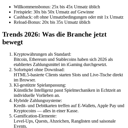
Willkommensbonus: 25x bis 45x Umsatz üblich
Freispiele: 30x bis 50x Umsatz auf Gewinne
Cashback: oft ohne Umsatzbedingungen oder mit 1x Umsatz
Reload-Bonus: 20x bis 35x Umsatz üblich
Trends 2026: Was die Branche jetzt
bewegt
Kryptowährungen als Standard:
Bitcoin, Ethereum und Stablecoins haben sich 2026 als
etabliertes Zahlungsmittel im iGaming durchgesetzt.
Sofortspiel ohne Download:
HTML5-basierte Clients starten Slots und Live-Tische direkt
im Browser.
KI-gestützte Spielanpassung:
Künstliche Intelligenz passt Spielmechaniken in Echtzeit an
individuelle Vorlieben an.
Hybride Zahlungssysteme:
Kredit- und Debitkarten treffen auf E-Wallets, Apple Pay und
Kryptocoins — alles in einer Kasse.
Gamification-Elemente:
Level-Ups, Quests, Abzeichen, Ranglisten und saisonale
Events.