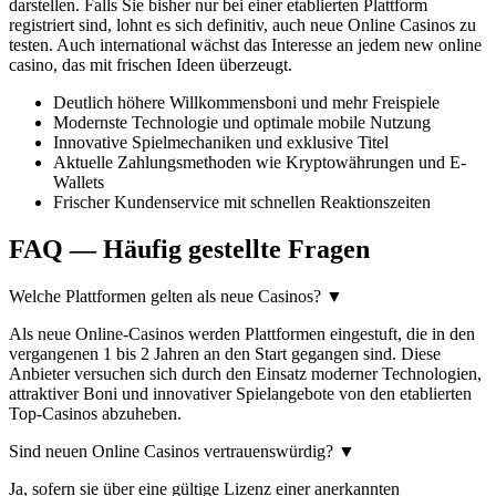
darstellen. Falls Sie bisher nur bei einer etablierten Plattform
registriert sind, lohnt es sich definitiv, auch neue Online Casinos zu
testen. Auch international wächst das Interesse an jedem new online
casino, das mit frischen Ideen überzeugt.
Deutlich höhere Willkommensboni und mehr Freispiele
Modernste Technologie und optimale mobile Nutzung
Innovative Spielmechaniken und exklusive Titel
Aktuelle Zahlungsmethoden wie Kryptowährungen und E-
Wallets
Frischer Kundenservice mit schnellen Reaktionszeiten
FAQ — Häufig gestellte Fragen
Welche Plattformen gelten als neue Casinos?
▼
Als neue Online-Casinos werden Plattformen eingestuft, die in den
vergangenen 1 bis 2 Jahren an den Start gegangen sind. Diese
Anbieter versuchen sich durch den Einsatz moderner Technologien,
attraktiver Boni und innovativer Spielangebote von den etablierten
Top-Casinos abzuheben.
Sind neuen Online Casinos vertrauenswürdig?
▼
Ja, sofern sie über eine gültige Lizenz einer anerkannten