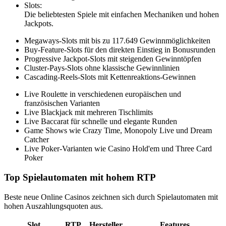
Slots:
Die beliebtesten Spiele mit einfachen Mechaniken und hohen
Jackpots.
Megaways-Slots mit bis zu 117.649 Gewinnmöglichkeiten
Buy-Feature-Slots für den direkten Einstieg in Bonusrunden
Progressive Jackpot-Slots mit steigenden Gewinntöpfen
Cluster-Pays-Slots ohne klassische Gewinnlinien
Cascading-Reels-Slots mit Kettenreaktions-Gewinnen
Live Roulette in verschiedenen europäischen und
französischen Varianten
Live Blackjack mit mehreren Tischlimits
Live Baccarat für schnelle und elegante Runden
Game Shows wie Crazy Time, Monopoly Live und Dream
Catcher
Live Poker-Varianten wie Casino Hold'em und Three Card
Poker
Top Spielautomaten mit hohem RTP
Beste neue Online Casinos zeichnen sich durch Spielautomaten mit
hohen Auszahlungsquoten aus.
Slot
RTP
Hersteller
Features