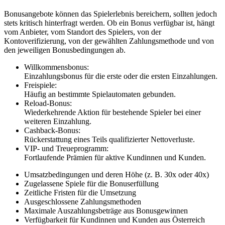
Bonusangebote können das Spielerlebnis bereichern, sollten jedoch
stets kritisch hinterfragt werden. Ob ein Bonus verfügbar ist, hängt
vom Anbieter, vom Standort des Spielers, von der
Kontoverifizierung, von der gewählten Zahlungsmethode und von
den jeweiligen Bonusbedingungen ab.
Willkommensbonus:
Einzahlungsbonus für die erste oder die ersten Einzahlungen.
Freispiele:
Häufig an bestimmte Spielautomaten gebunden.
Reload-Bonus:
Wiederkehrende Aktion für bestehende Spieler bei einer
weiteren Einzahlung.
Cashback-Bonus:
Rückerstattung eines Teils qualifizierter Nettoverluste.
VIP- und Treueprogramm:
Fortlaufende Prämien für aktive Kundinnen und Kunden.
Umsatzbedingungen und deren Höhe (z. B. 30x oder 40x)
Zugelassene Spiele für die Bonuserfüllung
Zeitliche Fristen für die Umsetzung
Ausgeschlossene Zahlungsmethoden
Maximale Auszahlungsbeträge aus Bonusgewinnen
Verfügbarkeit für Kundinnen und Kunden aus Österreich