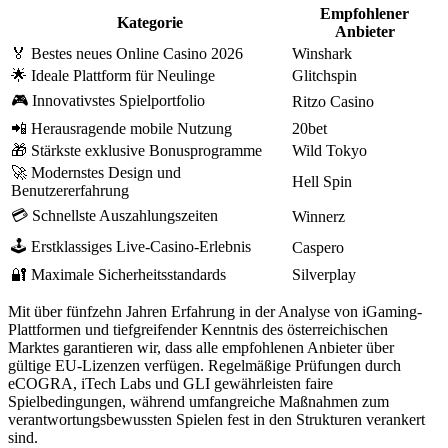
Empfohlener
Kategorie
Anbieter
🏅 Bestes neues Online Casino 2026
Winshark
🌟 Ideale Plattform für Neulinge
Glitchspin
🎮 Innovativstes Spielportfolio
Ritzo Casino
📲 Herausragende mobile Nutzung
20bet
🎁 Stärkste exklusive Bonusprogramme
Wild Tokyo
🚀 Modernstes Design und
Hell Spin
Benutzererfahrung
💳 Schnellste Auszahlungszeiten
Winnerz
🕹️ Erstklassiges Live-Casino-Erlebnis
Caspero
🔐 Maximale Sicherheitsstandards
Silverplay
Mit über fünfzehn Jahren Erfahrung in der Analyse von iGaming-
Plattformen und tiefgreifender Kenntnis des österreichischen
Marktes garantieren wir, dass alle empfohlenen Anbieter über
gültige EU-Lizenzen verfügen. Regelmäßige Prüfungen durch
eCOGRA, iTech Labs und GLI gewährleisten faire
Spielbedingungen, während umfangreiche Maßnahmen zum
verantwortungsbewussten Spielen fest in den Strukturen verankert
sind.