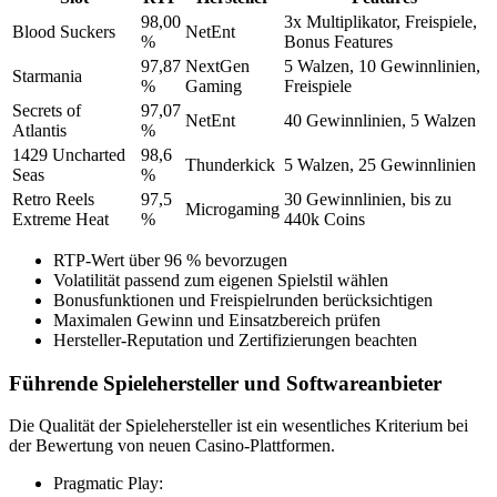
98,00
3x Multiplikator, Freispiele,
Blood Suckers
NetEnt
%
Bonus Features
97,87
NextGen
5 Walzen, 10 Gewinnlinien,
Starmania
%
Gaming
Freispiele
Secrets of
97,07
NetEnt
40 Gewinnlinien, 5 Walzen
Atlantis
%
1429 Uncharted
98,6
Thunderkick
5 Walzen, 25 Gewinnlinien
Seas
%
Retro Reels
97,5
30 Gewinnlinien, bis zu
Microgaming
Extreme Heat
%
440k Coins
RTP-Wert über 96 % bevorzugen
Volatilität passend zum eigenen Spielstil wählen
Bonusfunktionen und Freispielrunden berücksichtigen
Maximalen Gewinn und Einsatzbereich prüfen
Hersteller-Reputation und Zertifizierungen beachten
Führende Spielehersteller und Softwareanbieter
Die Qualität der Spielehersteller ist ein wesentliches Kriterium bei
der Bewertung von neuen Casino-Plattformen.
Pragmatic Play: