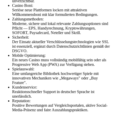
unverzichtbar.
Casino Boni:
Seriöse neue Plattformen locken mit attraktiven
Willkommensboni mit klar formulierten Bedingungen.
Zahlungsmethoden:
Moderne, sichere und lokal relevante Zahlungsoptionen sind
Pflicht — EPS, Handyrechnung, Kryptowährungen,
SOFORT, Paysafecard, Neteller und Skrill.
Sicherheit:
Der Einsatz aktueller Verschlüsselungstechnologien wie SSL
ist essenziell, ergänzt durch Datenschutzrichtlinien gemäß der
DSGVO.
Mobile Optimierung:
Ein neues Casino muss vollständig mobilfähig sein oder als
Progressive Web App (PWA) zur Verfügung stehen.
Spielauswahl:
Eine umfangreiche Bibliothek hochwertiger Spiele mit
innovativen Mechaniken wie „Megaways" oder „Buy
Feature".
Kundenservice:
Reaktionsschneller Support in deutscher Sprache ist
unerlässlich.
Reputation:
Positive Bewertungen auf Vergleichsportalen, aktive Social-
Media-Präsenz und faire Auszahlungspraktiken.