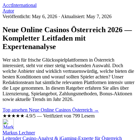
Acct
International
Autor
Veröffentlicht: May 6, 2026
·
Aktualisiert: May 7, 2026
Neue Online Casinos Österreich 2026 —
Kompletter Leitfaden mit
Expertenanalyse
Wer sich für frische Glücksspielplattformen in Österreich
interessiert, steht vor einer stetig wachsenden Auswahl. Doch
welche Anbieter sind wirklich vertrauenswürdig, welche bieten die
besten Konditionen und worauf sollten Spieler achten? Unser
Redaktionsteam hat sämtliche relevanten Plattformen intensiv unter
die Lupe genommen. In diesem Ratgeber erfahren Sie alles über
Lizenzierung, Spielangebot, Zahlungsmethoden, Bonus-Aktionen
sowie aktuelle Trends im Jahr 2026.
Top ansehen Neue Online Casinos Österreich →
★★★★★
4.9/5 — Verifiziert von 799 Lesern
Markus Lechner
Leitender Casino-Analyst & iGaming-Experte für Österreich